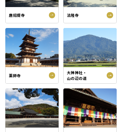
ご案内
唐招提寺
法隆寺
大神神社・
薬師寺
山の辺の道
広告ギャラリー
いざいざ奈良公式ソーシャルメディアアカウント