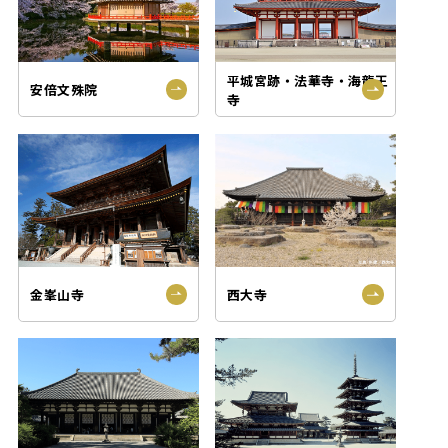
平城宮跡・法華寺・海龍王
安倍文殊院
グルメ
おみやげ
寺
宿
社寺なび
金峯山寺
西大寺
おすすめ奈良のめぐり方
芸術・文化