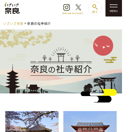
探す
OFFICIAL ACCOUNT
いざいざ奈良
奈良の社寺紹介
閉じる
トピックス
人気記事ランキング
カテゴリ
奈良のイチ推し
モデルコース